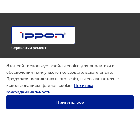
Сервисный ремонт
МОДЕЛИ
Этот сайт использует файлы cookie для аналитики и
обеспечения наилучшего пользовательского опыта.
SMART WINNER II EURO
Продолжая использовать этот сайт, вы соглашаетесь с
Innova RT 33 80K Tower
использованием файлов cookie.
Политика
Innova RT II 1000
конфиденциальности
Innova RT II 10000
Innova RT II 1500
Принять все
Innova RT II 3000
Innova RT II 6000
Smart Power Pro II
Smart Winner II 1500 Euro
Smart Winner II 1550
СТРАНИЦЫ
Smart Winner II 2000