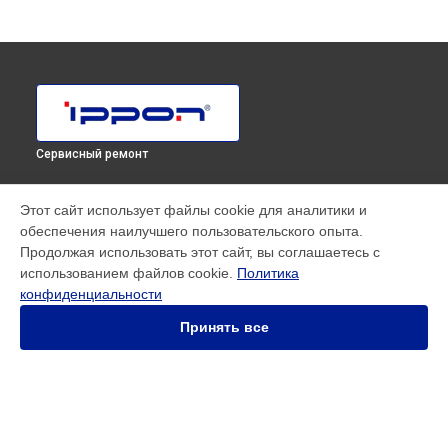
Сервисный ремонт
МОДЕЛИ
Этот сайт использует файлы cookie для аналитики и
обеспечения наилучшего пользовательского опыта.
SMART WINNER II EURO
Продолжая использовать этот сайт, вы соглашаетесь с
Innova RT 33 80K Tower
использованием файлов cookie.
Политика
Innova RT II 10000
конфиденциальности
Innova RT II 1500
Innova RT II 3000
Принять все
Innova RT II 6000
Smart Power Pro II
Smart Winner II 1500 Euro
Smart Winner II 1550
Smart Winner II 2000
СТРАНИЦЫ
Smart Winner II 3000